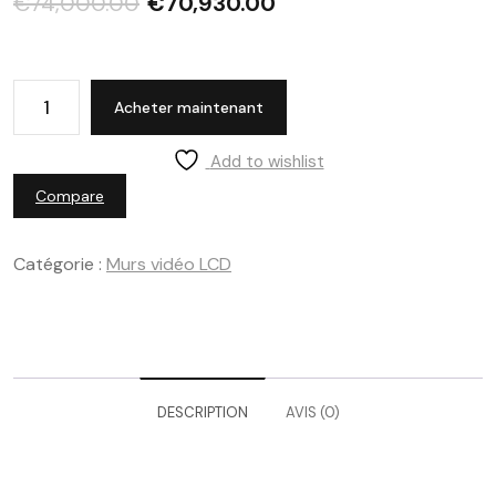
€
74,000.00
€
70,930.00
Acheter maintenant
Add to wishlist
Compare
Catégorie :
Murs vidéo LCD
DESCRIPTION
AVIS (0)