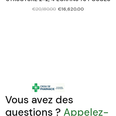
€
20,180.00
€
16,620.00
People Who Are Ready Took
These Courses!
Vous avez des
questions ?
Appelez-