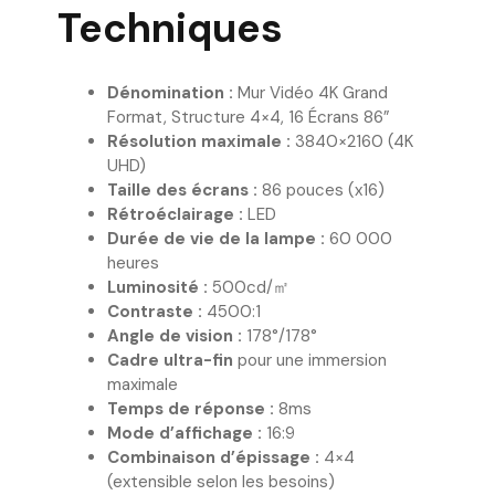
Techniques
Dénomination :
Mur Vidéo 4K Grand
Format, Structure 4×4, 16 Écrans 86”
Résolution maximale :
3840×2160 (4K
UHD)
Taille des écrans :
86 pouces (x16)
Rétroéclairage :
LED
Durée de vie de la lampe :
60 000
heures
Luminosité :
500cd/㎡
Contraste :
4500:1
Angle de vision :
178°/178°
Cadre ultra-fin
pour une immersion
maximale
Temps de réponse :
8ms
Mode d’affichage :
16:9
Combinaison d’épissage :
4×4
(extensible selon les besoins)