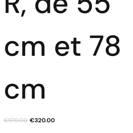
R, de 55
cm et 78
cm
€
970.00
€
320.00