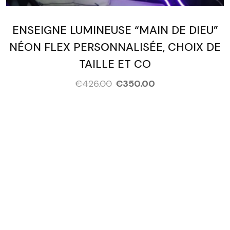
ENSEIGNE LUMINEUSE “MAIN DE DIEU”
NÉON FLEX PERSONNALISÉE, CHOIX DE
TAILLE ET CO
€
426.00
€
350.00
People Who Are Ready Took
These Courses!