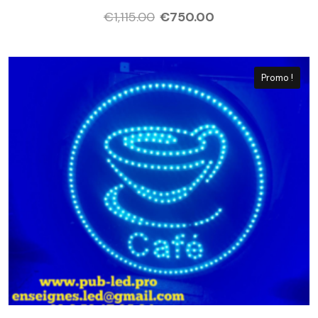
€
1,115.00
€
750.00
Promo !