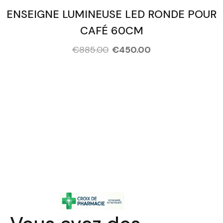
ENSEIGNE LUMINEUSE LED RONDE POUR
CAFÉ 60CM
€
885.00
€
450.00
People Who Are Ready Took
These Courses!