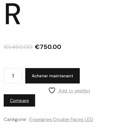
R
€
1,460.00
€
750.00
Acheter maintenant
Add to wishlist
Compare
Catégorie :
Enseignes Double Faces LED