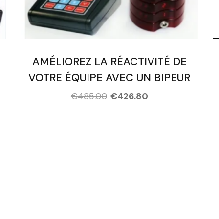
AMÉLIOREZ LA RÉACTIVITÉ DE
VOTRE ÉQUIPE AVEC UN BIPEUR
€
485.00
€
426.80
Are Ready Took Th