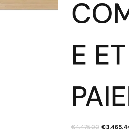
CO
E ET
PAI
€
4,475.00
€
3,465.4