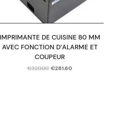
IMPRIMANTE DE CUISINE 80 MM
AVEC FONCTION D’ALARME ET
COUPEUR
€
320.00
€
281.60
ese Courses!