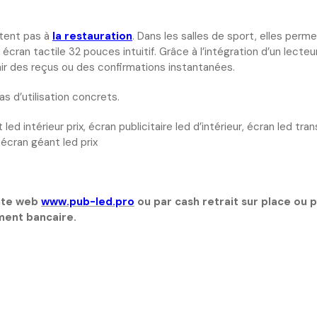
itent pas à
la restauration
. Dans les salles de sport, elles perme
cran tactile 32 pouces intuitif. Grâce à l’intégration d’un lect
rnir des reçus ou des confirmations instantanées.
as d’utilisation concrets.
led intérieur prix, écran publicitaire led d’intérieur, écran led tra
 écran géant led prix
site web
www.pub-led.pro
ou par cash retrait sur place ou 
ment bancaire.