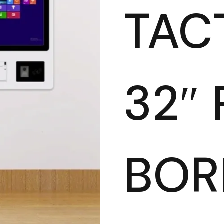
TAC
32″
BOR